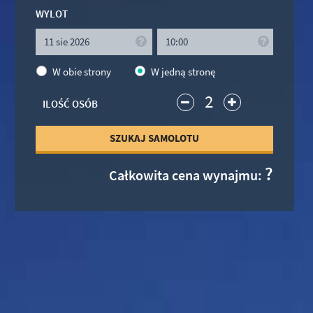
WYLOT
W obie strony
W jedną stronę
2
ILOŚĆ OSÓB
SZUKAJ SAMOLOTU
?
Całkowita cena wynajmu: