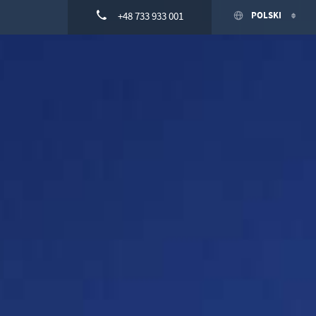
+48 733 933 001
POLSKI
ENGLISH
DEUTSCH
Imię
SPANISH
E-mail
Akcept
Akcept
Wróć do
l