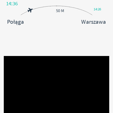
14:36
14:26
50 M
Połąga
Warszawa