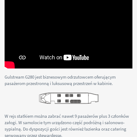
Gulstream G280 jest biznesowym odrzutowcem oferującym
pasażerom przestronną i luksusową przestrzeń w kabinie.
W rejs statkiem można zabrać nawet 9 pasażerów plus 3 członków
załogi. W samolocie tym urządzono część podróżną i salonowo-
sypialną. Do dyspozycji gości jest również łazienka oraz catering
serwowany przez stewardessę.