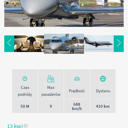
Akceptuję
politykę prywatności
Wróć do
logowania
ZAŁÓŻ KONTO
Czas
Max
Prędkość
Dystans
podróży
pasażerów
688
50 M
9
410 km
km/h
13 kwi