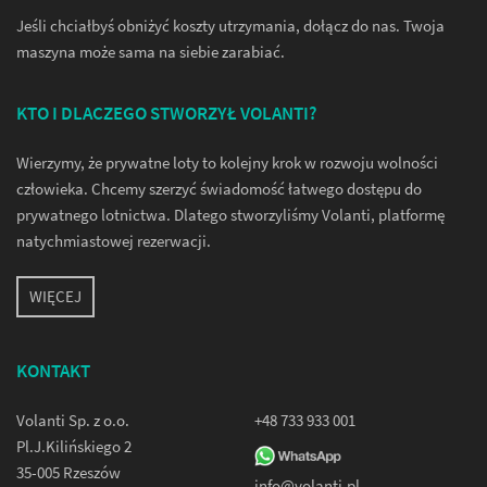
Jeśli chciałbyś obniżyć koszty utrzymania, dołącz do nas. Twoja
maszyna może sama na siebie zarabiać.
KTO I DLACZEGO STWORZYŁ VOLANTI?
Wierzymy, że prywatne loty to kolejny krok w rozwoju wolności
człowieka. Chcemy szerzyć świadomość łatwego dostępu do
prywatnego lotnictwa. Dlatego stworzyliśmy Volanti, platformę
natychmiastowej rezerwacji.
WIĘCEJ
KONTAKT
Volanti Sp. z o.o.
+48 733 933 001
Pl.J.Kilińskiego 2
35-005 Rzeszów
info@volanti.pl