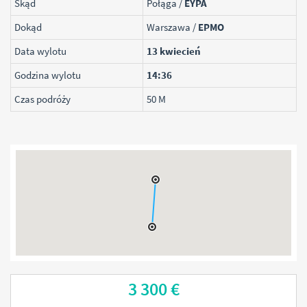
Skąd
Połąga /
EYPA
Dokąd
Warszawa /
EPMO
Data wylotu
13 kwiecień
Godzina wylotu
14:36
Czas podróży
50 M
3 300 €