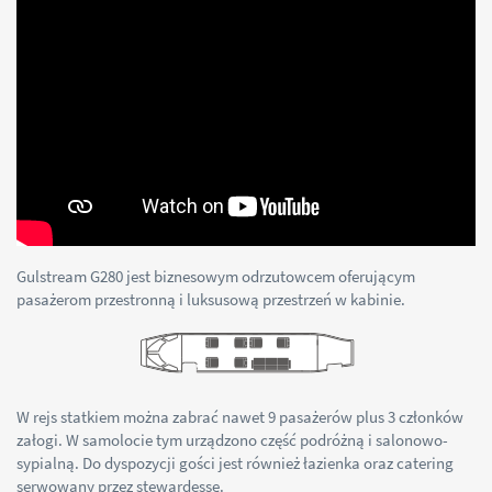
Gulstream G280 jest biznesowym odrzutowcem oferującym
pasażerom przestronną i luksusową przestrzeń w kabinie.
W rejs statkiem można zabrać nawet 9 pasażerów plus 3 członków
załogi. W samolocie tym urządzono część podróżną i salonowo-
sypialną. Do dyspozycji gości jest również łazienka oraz catering
serwowany przez stewardessę.