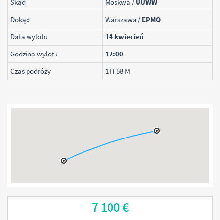
Skąd
Moskwa /
UUWW
Dokąd
Warszawa /
EPMO
Data wylotu
14 kwiecień
Godzina wylotu
12:00
Czas podróży
1 H 58 M
7 100 €