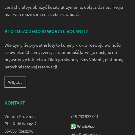
Jeśli chciałbyś obniżyć koszty utrzymania, dołącz do nas. Twoja
maszyna może sama na siebie zarabiać.
KTO I DLACZEGO STWORZYŁ VOLANTI?
Wierzymy, że prywatne loty to kolejny krok w rozwoju wolności
człowieka. Chcemy szerzyć świadomość łatwego dostępu do
prywatnego lotnictwa. Dlatego stworzyliśmy Volanti, platformę
natychmiastowej rezerwacji.
WIĘCEJ
KONTAKT
Volanti Sp. z o.o.
+48 733 933 001
Pl.J.Kilińskiego 2
35-005 Rzeszów
info@volanti.pl