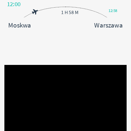
12:00
12:58
1 H 58 M
Moskwa
Warszawa