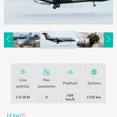
Akceptuję
politykę prywatności
Wróć do
logowania
ZAŁÓŻ KONTO
Czas
Max
Prędkość
Dystans
podróży
pasażerów
688
1 H 58 M
9
1190 km
km/h
14 kwi