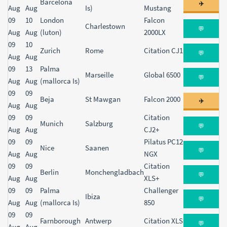
Barcelona
✈️
Aug
Aug
Is)
Mustang
09
10
London
Falcon
Charlestown
💬
Aug
Aug
(luton)
2000LX
09
10
Zurich
Rome
Citation CJ1
💬
Aug
Aug
09
13
Palma
Marseille
Global 6500
💬
Aug
Aug
(mallorca Is)
09
09
Beja
St Mawgan
Falcon 2000
✈️
Aug
Aug
09
09
Citation
Munich
Salzburg
💬
Aug
Aug
CJ2+
09
09
Pilatus PC12
Nice
Saanen
💬
Aug
Aug
NGX
09
09
Citation
Berlin
Monchengladbach
💬
Aug
Aug
XLS+
09
09
Palma
Challenger
Ibiza
💬
Aug
Aug
(mallorca Is)
850
09
09
Farnborough
Antwerp
Citation XLS
💬
Aug
Aug