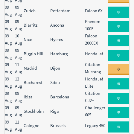
09
09
Zurich
Rotterdam
Falcon 6X
💬
Aug
Aug
09
09
Phenom
Biarritz
Ancona
💬
Aug
Aug
100E
09
10
Falcon
Nice
Hyeres
💬
Aug
Aug
2000EX
09
09
Biggin Hill
Hamburg
HondaJet
💬
Aug
Aug
09
11
Citation
Madrid
Dijon
✈️
Aug
Aug
Mustang
09
12
HondaJet
Bucharest
Sibiu
💬
Aug
Aug
Elite
09
09
Citation
Ibiza
Barcelona
💬
Aug
Aug
CJ2+
09
09
Challenger
Stockholm
Riga
💬
Aug
Aug
605
09
11
Cologne
Brussels
Legacy 450
💬
Aug
Aug