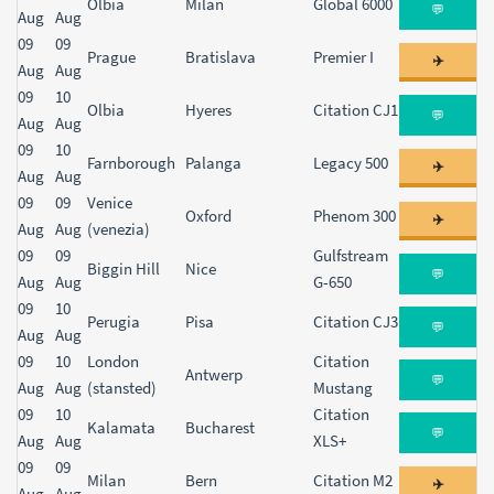
Olbia
Milan
Global 6000
💬
Aug
Aug
09
09
Prague
Bratislava
Premier I
✈️
Aug
Aug
09
10
Olbia
Hyeres
Citation CJ1
💬
Aug
Aug
09
10
Farnborough
Palanga
Legacy 500
✈️
Aug
Aug
09
09
Venice
Oxford
Phenom 300
✈️
Aug
Aug
(venezia)
09
09
Gulfstream
Biggin Hill
Nice
💬
Aug
Aug
G-650
09
10
Perugia
Pisa
Citation CJ3
💬
Aug
Aug
09
10
London
Citation
Antwerp
💬
Aug
Aug
(stansted)
Mustang
09
10
Citation
Kalamata
Bucharest
💬
Aug
Aug
XLS+
09
09
Milan
Bern
Citation M2
✈️
Aug
Aug