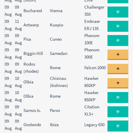
09
09
Challenger
Bucharest
Vienna
💬
Aug
Aug
350
09
11
Embraer
Antwerp
Kuopio
💬
Aug
Aug
ERJ 135
09
09
Phenom
Pisa
Cuneo
💬
Aug
Aug
100E
09
09
Phenom
Biggin Hill
Samedan
✈️
Aug
Aug
300E
09
09
Rodos
Rome
Falcon 2000
✈️
Aug
Aug
(rhodes)
09
10
Chisinau
Hawker
Olbia
✈️
Aug
Aug
(kishinev)
850XP
09
10
Hawker
Olbia
Rome
💬
Aug
Aug
850XP
09
09
Citation
Samos Is.
Paros
💬
Aug
Aug
XLS+
09
09
Oostende
Ibiza
Legacy 650
💬
Aug
Aug