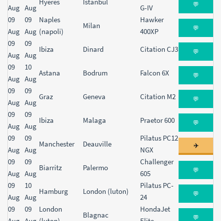
Hyeres
Istanbul
💬
Aug
Aug
G-IV
09
09
Naples
Hawker
Milan
💬
Aug
Aug
(napoli)
400XP
09
09
Ibiza
Dinard
Citation CJ3
💬
Aug
Aug
09
10
Astana
Bodrum
Falcon 6X
💬
Aug
Aug
09
09
Graz
Geneva
Citation M2
💬
Aug
Aug
09
09
Ibiza
Malaga
Praetor 600
💬
Aug
Aug
09
09
Pilatus PC12
Manchester
Deauville
✈️
Aug
Aug
NGX
09
09
Challenger
Biarritz
Palermo
💬
Aug
Aug
605
09
10
Pilatus PC-
Hamburg
London (luton)
💬
Aug
Aug
24
09
09
London
HondaJet
Blagnac
💬
Aug
Aug
(luton)
Elite