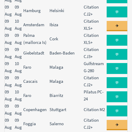
09
09
Citation
Hamburg
Helsinki
💬
Aug
Aug
CJ2+
09
10
Citation
Amsterdam
Ibiza
✈️
Aug
Aug
XLS+
09
09
Palma
Citation
Cork
💬
Aug
Aug
(mallorca Is)
XLS+
09
09
Citation
Giebelstadt
Baden-Baden
💬
Aug
Aug
CJ3+
09
10
Gulfstream
Faro
Malaga
💬
Aug
Aug
G-280
09
09
Citation
Cascais
Malaga
💬
Aug
Aug
CJ2+
09
10
Pilatus PC-
Faro
Biarritz
💬
Aug
Aug
24
09
09
Copenhagen
Stuttgart
Citation M2
💬
Aug
Aug
09
09
Citation
Foggia
Salerno
✈️
Aug
Aug
CJ2+