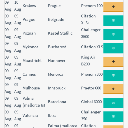
09
10
Krakow
Prague
Phenom 100
✈️
Aug
Aug
09
09
Citation
Prague
Belgrade
💬
Aug
Aug
XLS+
09
09
Challenger
Poznan
Kastel Stafilic
💬
Aug
Aug
3500
09
09
Mykonos
Bucharest
Citation XLS
💬
Aug
Aug
09
09
King Air
Maastricht
Hannover
✈️
Aug
Aug
B200
09
09
Cannes
Menorca
Phenom 300
💬
Aug
Aug
09
09
Mulhouse
Innsbruck
Praetor 600
✈️
Aug
Aug
09
09
Palma
Barcelona
Global 6000
💬
Aug
Aug
(mallorca Is)
09
09
Challenger
Valencia
Ibiza
💬
Aug
Aug
350
09
09
Palma (mallorca
Citation