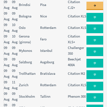
09
09
Citation
Brindisi
Pisa
✈️
Aug
Aug
CJ2+
09
09
Bologna
Nice
Citation XLS
💬
Aug
Aug
09
10
Oslo
Rotterdam
Citation XLS
💬
Aug
Aug
09
10
Gerona
Citation
Faro
💬
Aug
Aug
(girona)
XLS+
09
09
Challenger
Mykonos
Istanbul
💬
Aug
Aug
350
09
09
Beechjet
Salzburg
Augsburg
💬
Aug
Aug
400A
09
09
Trollhattan
Bratislava
Citation M2
💬
Aug
Aug
09
11
Zurich
Rotterdam
Citation XLS
💬
Aug
Aug
09
09
Stockholm
Tallinn
Phenom 300
💬
Aug
Aug
09
09