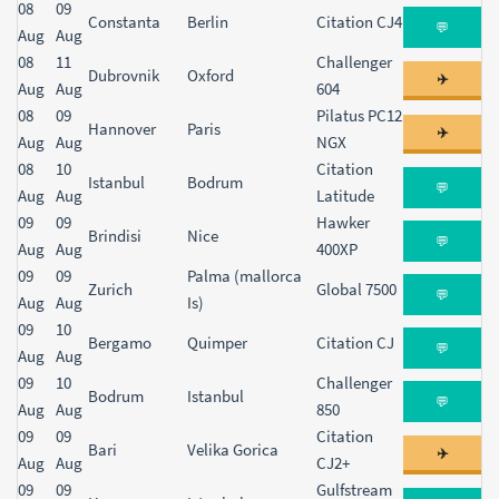
08
09
Constanta
Berlin
Citation CJ4
💬
Aug
Aug
08
11
Challenger
Dubrovnik
Oxford
✈️
Aug
Aug
604
08
09
Pilatus PC12
Hannover
Paris
✈️
Aug
Aug
NGX
08
10
Citation
Istanbul
Bodrum
💬
Aug
Aug
Latitude
09
09
Hawker
Brindisi
Nice
💬
Aug
Aug
400XP
09
09
Palma (mallorca
Zurich
Global 7500
💬
Aug
Aug
Is)
09
10
Bergamo
Quimper
Citation CJ
💬
Aug
Aug
09
10
Challenger
Bodrum
Istanbul
💬
Aug
Aug
850
09
09
Citation
Bari
Velika Gorica
✈️
Aug
Aug
CJ2+
09
09
Gulfstream