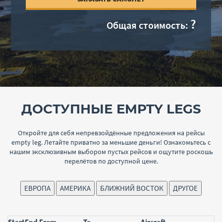
Я принимаю
политику конфиденциальности
?
Общая стоимость:
Вернуться к странице
входа в систему
СОЗДАТЬ УЧЁТНУЮ ЗАПИСЬ
ДОСТУПНЫЕ EMPTY LEGS
Откройте для себя непревзойдённые предложения на рейсы
empty leg. Летайте приватно за меньшие деньги! Ознакомьтесь с
нашим эксклюзивным выбором пустых рейсов и ощутите роскошь
перелётов по доступной цене.
ЕВРОПА
АМЕРИКА
БЛИЖНИЙ ВОСТОК
ДРУГОЕ
Start
End
From
To
Aircraft