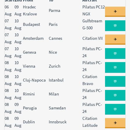
Start
06
End
09
From
Hradec
To
Aircraft
Pilatus PC12
Parma
✈️
Aug
Aug
Kralove
NGX
07
10
Gulfstream
Budapest
Paris
💬
Aug
Aug
G-500
07
10
Amsterdam
Cannes
Citation VII
✈️
Aug
Aug
07
10
Pilatus PC-
Geneva
Nice
💬
Aug
Aug
24
08
10
Pilatus PC-
Vienna
Zurich
💬
Aug
Aug
24
08
10
Citation
Cluj-Napoca
Istanbul
💬
Aug
Aug
Bravo
08
10
Pilatus PC-
Rimini
Milan
💬
Aug
Aug
24
08
09
Pilatus PC-
Perugia
Samedan
💬
Aug
Aug
24
08
09
Citation
Dublin
Innsbruck
✈️
Aug
Aug
Latitude