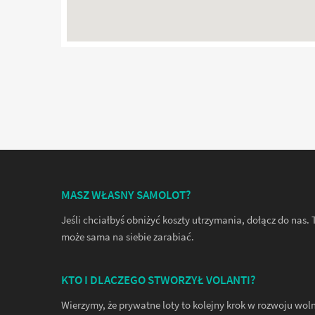
MASZ WŁASNY SAMOLOT?
Jeśli chciałbyś obniżyć koszty utrzymania, dołącz do nas
może sama na siebie zarabiać.
KTO I DLACZEGO STWORZYŁ VOLANTI?
Wierzymy, że prywatne loty to kolejny krok w rozwoju wol