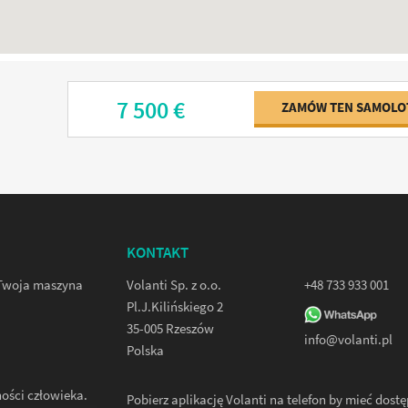
7 500 €
ZAMÓW TEN SAMOLO
KONTAKT
. Twoja maszyna
Volanti Sp. z o.o.
+48 733 933 001
Pl.J.Kilińskiego 2
35-005 Rzeszów
info@volanti.pl
Polska
ności człowieka.
Pobierz aplikację Volanti na telefon by mieć dostę