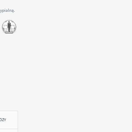
ypialną.
ÓŻY