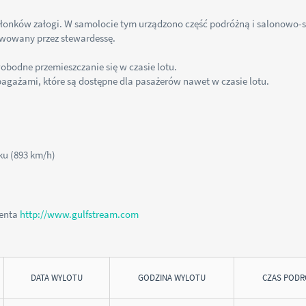
złonków załogi. W samolocie tym urządzono część podróżną i salonowo-s
erwowany przez stewardessę.
obodne przemieszczanie się w czasie lotu.
bagażami, które są dostępne dla pasażerów nawet w czasie lotu.
ku (893 km/h)
centa
http://www.gulfstream.com
DATA WYLOTU
GODZINA WYLOTU
CZAS PODR