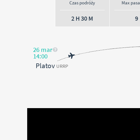
Czas podróży
Max pas
2 H 30 M
9
26 mar
14:00
Platov
URRP