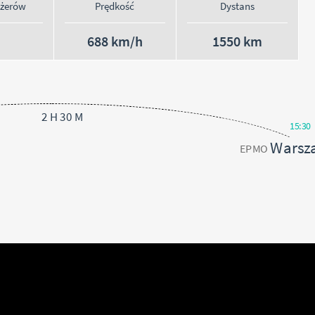
ażerów
Prędkość
Dystans
688 km/h
1550 km
2 H 30 M
15:30
Warsz
EPMO