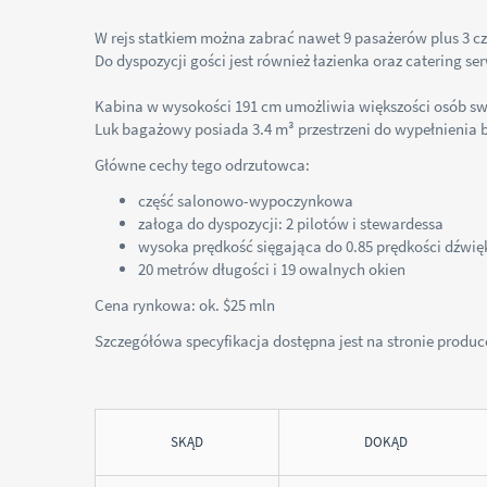
W rejs statkiem można zabrać nawet 9 pasażerów plus 3 c
Do dyspozycji gości jest również łazienka oraz catering s
Kabina w wysokości 191 cm umożliwia większości osób sw
Luk bagażowy posiada 3.4 m³ przestrzeni do wypełnienia 
Główne cechy tego odrzutowca:
część salonowo-wypoczynkowa
załoga do dyspozycji: 2 pilotów i stewardessa
wysoka prędkość sięgająca do 0.85 prędkości dźwię
20 metrów długości i 19 owalnych okien
Cena rynkowa: ok. $25 mln
Szczegółówa specyfikacja dostępna jest na stronie produ
SKĄD
DOKĄD