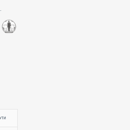
-
УТИ