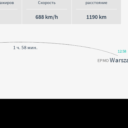
сажиров
Скорость
расстояние
688 km/h
1190 km
1 ч. 58 мин.
12:58
Warsz
EPMO