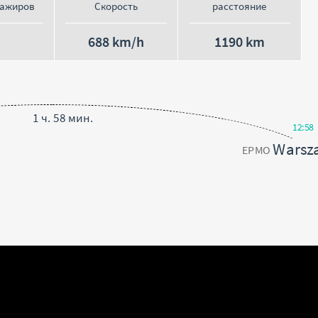
сажиров
Скорость
расстояние
688 km/h
1190 km
1 ч. 58 мин.
12:58
Warsz
EPMO