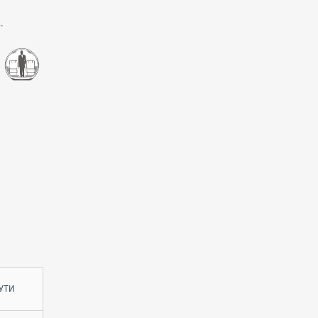
-
УТИ